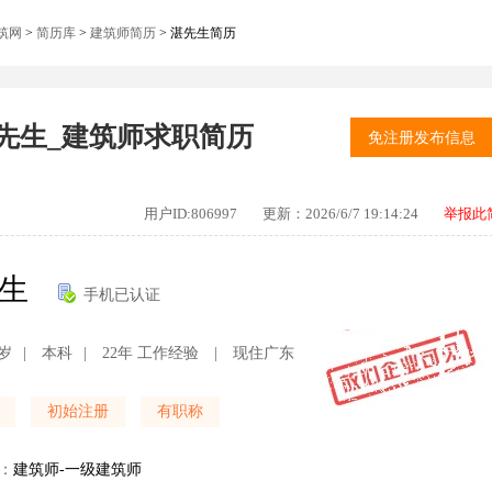
筑网
>
简历库
>
建筑师简历
>
湛先生简历
先生_建筑师求职简历
免注册发布信息
用户ID:
806997
更新：2026/6/7 19:14:24
举报此
先生
手机已认证
3岁
|
本科
|
22年 工作经验
|
现住广东
初始注册
有职称
：
建筑师-一级建筑师