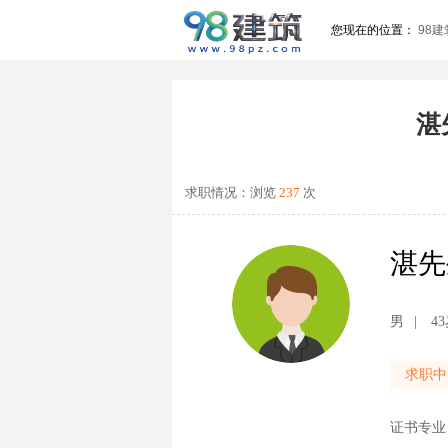
您现在的位置：
98建
湛
求职情况：浏览
237
次
湛
男
|
4
求职中
证书专业